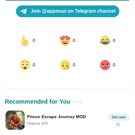
Join @appmuzi on Telegram channel
0
0
0
0
0
0
Recommended for You
Prison Escape Journey MOD
Get now
Original APK