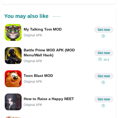
You may also like
My Talking Tom MOD
Get now
Original APK
Battle Prime MOD APK (MOD
Get now
Menu/Wall Hack)
10.3
Original APK
Toon Blast MOD
Get now
Original APK
How to Raise a Happy NEET
Get now
Original APK