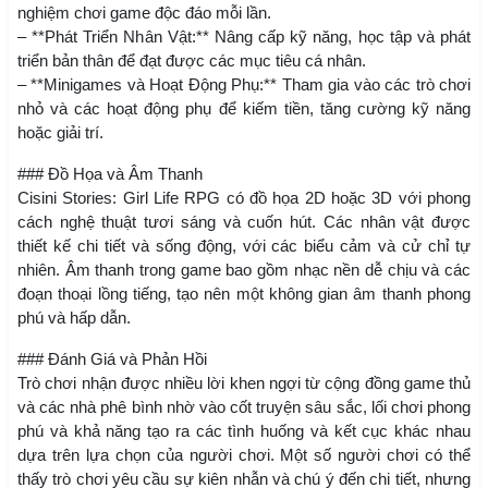
nghiệm chơi game độc đáo mỗi lần.
– **Phát Triển Nhân Vật:** Nâng cấp kỹ năng, học tập và phát
triển bản thân để đạt được các mục tiêu cá nhân.
– **Minigames và Hoạt Động Phụ:** Tham gia vào các trò chơi
nhỏ và các hoạt động phụ để kiếm tiền, tăng cường kỹ năng
hoặc giải trí.
### Đồ Họa và Âm Thanh
Cisini Stories: Girl Life RPG có đồ họa 2D hoặc 3D với phong
cách nghệ thuật tươi sáng và cuốn hút. Các nhân vật được
thiết kế chi tiết và sống động, với các biểu cảm và cử chỉ tự
nhiên. Âm thanh trong game bao gồm nhạc nền dễ chịu và các
đoạn thoại lồng tiếng, tạo nên một không gian âm thanh phong
phú và hấp dẫn.
### Đánh Giá và Phản Hồi
Trò chơi nhận được nhiều lời khen ngợi từ cộng đồng game thủ
và các nhà phê bình nhờ vào cốt truyện sâu sắc, lối chơi phong
phú và khả năng tạo ra các tình huống và kết cục khác nhau
dựa trên lựa chọn của người chơi. Một số người chơi có thể
thấy trò chơi yêu cầu sự kiên nhẫn và chú ý đến chi tiết, nhưng