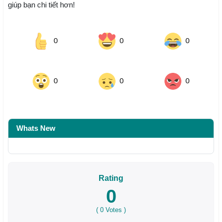
giúp bạn chi tiết hơn!
0
0
0
0
0
0
Whats New
Rating
0
(
0
Votes )