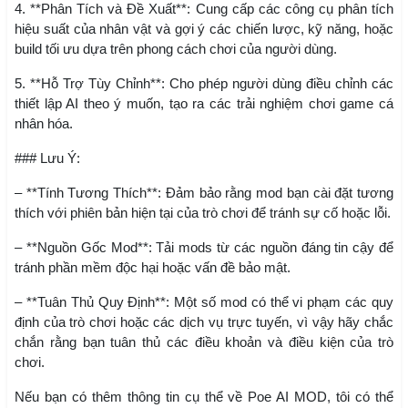
4. **Phân Tích và Đề Xuất**: Cung cấp các công cụ phân tích
hiệu suất của nhân vật và gợi ý các chiến lược, kỹ năng, hoặc
build tối ưu dựa trên phong cách chơi của người dùng.
5. **Hỗ Trợ Tùy Chỉnh**: Cho phép người dùng điều chỉnh các
thiết lập AI theo ý muốn, tạo ra các trải nghiệm chơi game cá
nhân hóa.
### Lưu Ý:
– **Tính Tương Thích**: Đảm bảo rằng mod bạn cài đặt tương
thích với phiên bản hiện tại của trò chơi để tránh sự cố hoặc lỗi.
– **Nguồn Gốc Mod**: Tải mods từ các nguồn đáng tin cậy để
tránh phần mềm độc hại hoặc vấn đề bảo mật.
– **Tuân Thủ Quy Định**: Một số mod có thể vi phạm các quy
định của trò chơi hoặc các dịch vụ trực tuyến, vì vậy hãy chắc
chắn rằng bạn tuân thủ các điều khoản và điều kiện của trò
chơi.
Nếu bạn có thêm thông tin cụ thể về Poe AI MOD, tôi có thể