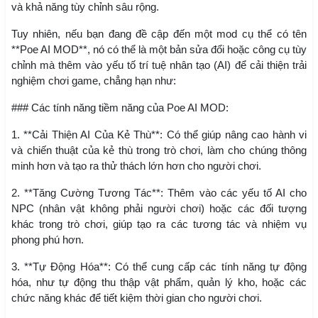
và khả năng tùy chỉnh sâu rộng.
Tuy nhiên, nếu bạn đang đề cập đến một mod cụ thể có tên
**Poe AI MOD**, nó có thể là một bản sửa đổi hoặc công cụ tùy
chỉnh mà thêm vào yếu tố trí tuệ nhân tạo (AI) để cải thiện trải
nghiệm chơi game, chẳng hạn như:
### Các tính năng tiềm năng của Poe AI MOD:
1. **Cải Thiện AI Của Kẻ Thù**: Có thể giúp nâng cao hành vi
và chiến thuật của kẻ thù trong trò chơi, làm cho chúng thông
minh hơn và tạo ra thử thách lớn hơn cho người chơi.
2. **Tăng Cường Tương Tác**: Thêm vào các yếu tố AI cho
NPC (nhân vật không phải người chơi) hoặc các đối tượng
khác trong trò chơi, giúp tạo ra các tương tác và nhiệm vụ
phong phú hơn.
3. **Tự Động Hóa**: Có thể cung cấp các tính năng tự động
hóa, như tự động thu thập vật phẩm, quản lý kho, hoặc các
chức năng khác để tiết kiệm thời gian cho người chơi.