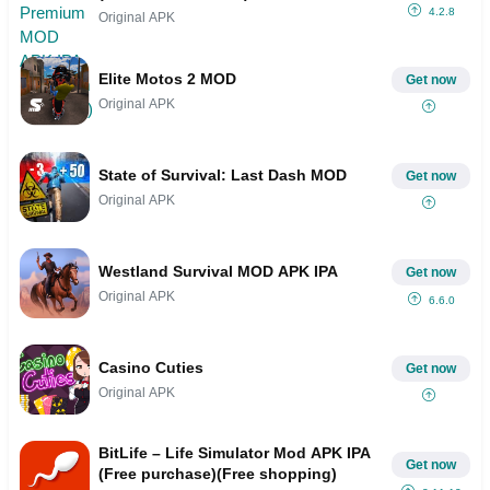
4.2.8
Original APK
Elite Motos 2 MOD
Get now
Original APK
State of Survival: Last Dash MOD
Get now
Original APK
Westland Survival MOD APK IPA
Get now
Original APK
6.6.0
Casino Cuties
Get now
Original APK
BitLife – Life Simulator Mod APK IPA
Get now
(Free purchase)(Free shopping)