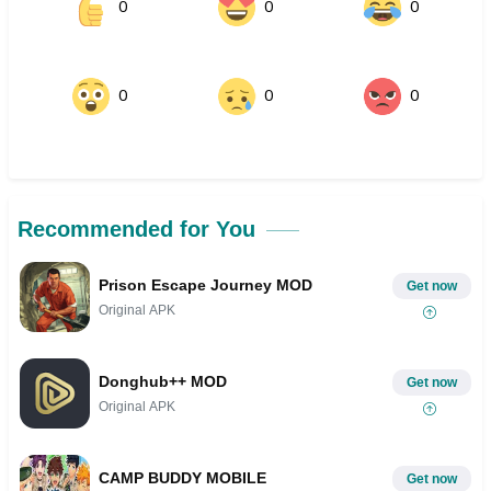
0
0
0
0
0
0
Recommended for You
Prison Escape Journey MOD
Get now
Original APK
Donghub++ MOD
Get now
Original APK
CAMP BUDDY MOBILE
Get now