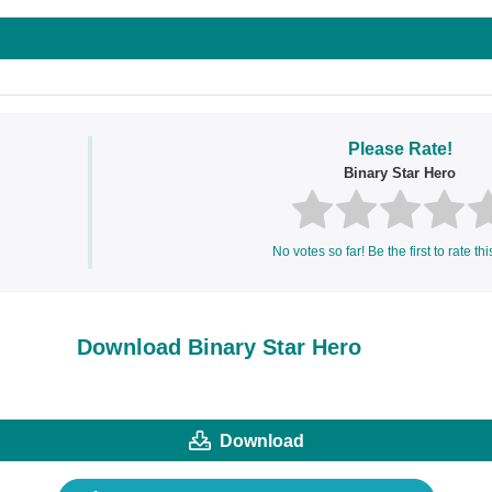
Please Rate!
Binary Star Hero
No votes so far! Be the first to rate thi
Download Binary Star Hero
Download