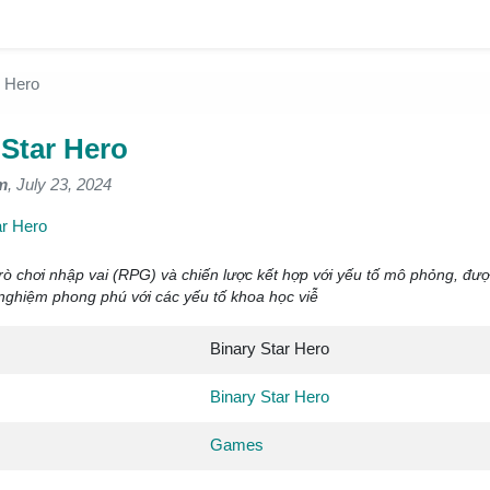
r Hero
 Star Hero
m
, July 23, 2024
ar Hero
trò chơi nhập vai (RPG) và chiến lược kết hợp với yếu tố mô phỏng, được
 nghiệm phong phú với các yếu tố khoa học viễ
Binary Star Hero
Binary Star Hero
Games