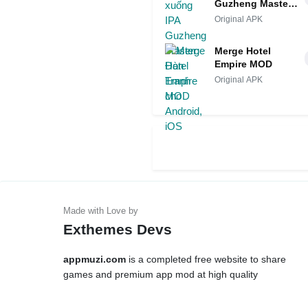
Guzheng Master:
Đàn Tranh cho
Original APK
Android, iOS
Merge Hotel
Empire MOD
Original APK
Exthemes Devs
appmuzi.com
is a completed free website to share
games and premium app mod at high quality