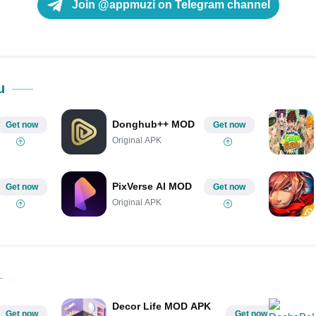
Join @appmuzi on Telegram channel
u
Donghub++ MOD
Get now
Get now
Original APK
PixVerse AI MOD
Get now
Get now
Original APK
Decor Life MOD APK
Get now
Get now