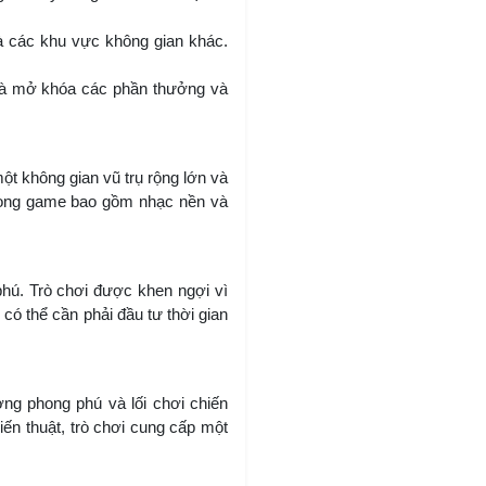
à các khu vực không gian khác.
 và mở khóa các phần thưởng và
ột không gian vũ trụ rộng lớn và
 trong game bao gồm nhạc nền và
phú. Trò chơi được khen ngợi vì
 có thể cần phải đầu tư thời gian
ởng phong phú và lối chơi chiến
iến thuật, trò chơi cung cấp một