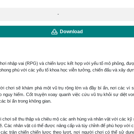
-
Download
 chơi nhập vai (RPG) và chiến lược kết hợp với yếu tố mô phỏng, được 
phong phú với các yếu tố khoa học viễn tưởng, chiến đấu và xây dựn
ười chơi sẽ khám phá một vũ trụ rộng lớn và đầy bí ẩn, nơi các vì
ặp nguy hiểm. Cốt truyện xoay quanh việc cứu vũ trụ khỏi sự diệt vo
c bí ẩn trong không gian.
 chơi sẽ thu thập và chiêu mộ các anh hùng và nhân vật với các kỹ 
 Các nhân vật có thể được nâng cấp và tùy chỉnh để phù hợp với c
các trận chiến chiến lược theo lượt, nơi người chơi có thể sử dụn