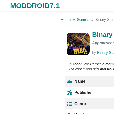
MODDROID7.1
Skip to the content
Home
Games
Binary Sta
Binary
Appmuzico
by
Binary St
**Binary Star Hero** là một 
Trò chơi mang đến một trải
Name
Publisher
Genre